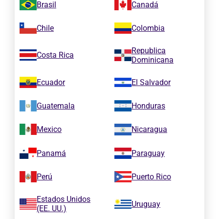
Brasil
Canadá
Chile
Colombia
Republica
Costa Rica
Dominicana
Ecuador
El Salvador
Guatemala
Honduras
Mexico
Nicaragua
Panamá
Paraguay
Perú
Puerto Rico
Estados Unidos
Uruguay
(EE. UU.)