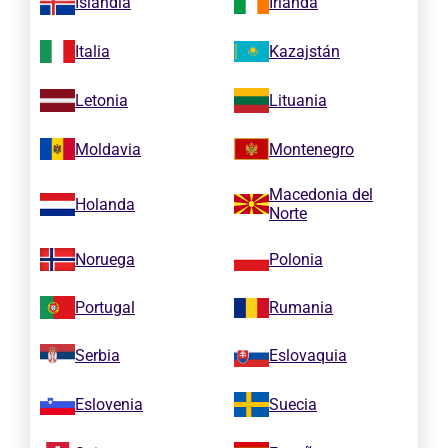
Islandia
Irlanda
Italia
Kazajstán
Letonia
Lituania
Moldavia
Montenegro
Macedonia del
Holanda
Norte
Noruega
Polonia
Portugal
Rumania
Serbia
Eslovaquia
Eslovenia
Suecia