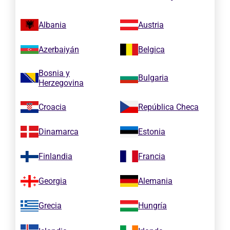
Albania
Austria
Azerbaiyán
Belgica
Bosnia y
Bulgaria
Herzegovina
Croacia
República Checa
Dinamarca
Estonia
Finlandia
Francia
Georgia
Alemania
Grecia
Hungría