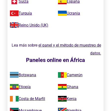
Suiza
España
Turquía
Ucrania
Reino Unido (UK)
Lea más sobre
el panel y el método de muestreo de
datos.
Paneles online en África
Botswana
Camerún
Etiopía
Ghana
Costa de Marfil
Kenia
Mozambique
Namibia