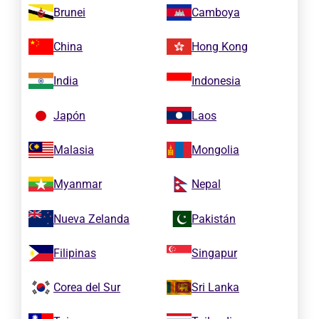
Brunei
Camboya
China
Hong Kong
India
Indonesia
Japón
Laos
Malasia
Mongolia
Myanmar
Nepal
Nueva Zelanda
Pakistán
Filipinas
Singapur
Corea del Sur
Sri Lanka