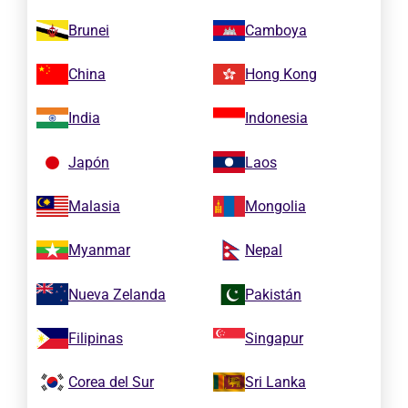
Brunei
Camboya
China
Hong Kong
India
Indonesia
Japón
Laos
Malasia
Mongolia
Myanmar
Nepal
Nueva Zelanda
Pakistán
Filipinas
Singapur
Corea del Sur
Sri Lanka