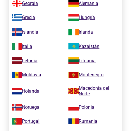
Georgia
Alemania
Grecia
Hungría
Islandia
Irlanda
Italia
Kazajstán
Letonia
Lituania
Moldavia
Montenegro
Macedonia del
Holanda
Norte
Noruega
Polonia
Portugal
Rumania