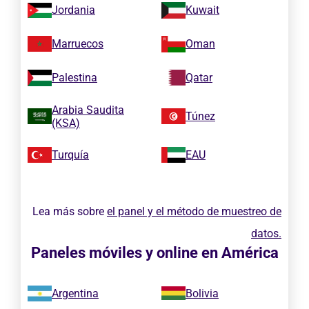
Jordania
Kuwait
Marruecos
Oman
Palestina
Qatar
Arabia Saudita
Túnez
(KSA)
Turquía
EAU
Lea más sobre
el panel y el método de muestreo de
datos.
Paneles móviles y online en América
Argentina
Bolivia