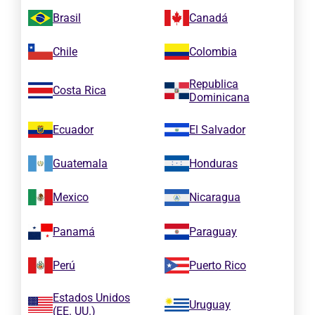
Brasil
Canadá
Chile
Colombia
Republica
Costa Rica
Dominicana
Ecuador
El Salvador
Guatemala
Honduras
Mexico
Nicaragua
Panamá
Paraguay
Perú
Puerto Rico
Estados Unidos
Uruguay
(EE. UU.)