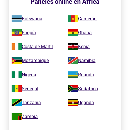
Paneles online en África
Botswana
Camerún
Etiopía
Ghana
Costa de Marfil
Kenia
Mozambique
Namibia
Nigeria
Ruanda
Senegal
Sudáfrica
Tanzania
Uganda
Zambia