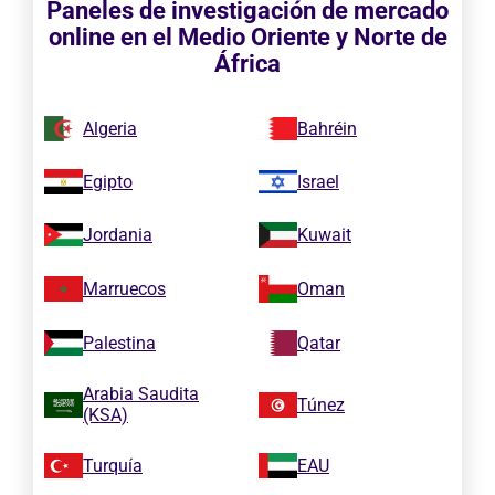
Paneles de investigación de mercado
online en el Medio Oriente y Norte de
África
Algeria
Bahréin
Egipto
Israel
Jordania
Kuwait
Marruecos
Oman
Palestina
Qatar
Arabia Saudita
Túnez
(KSA)
Turquía
EAU