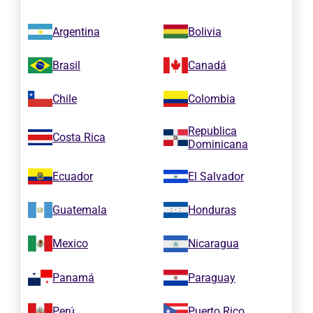
Argentina
Bolivia
Brasil
Canadá
Chile
Colombia
Republica
Costa Rica
Dominicana
Ecuador
El Salvador
Guatemala
Honduras
Mexico
Nicaragua
Panamá
Paraguay
Perú
Puerto Rico