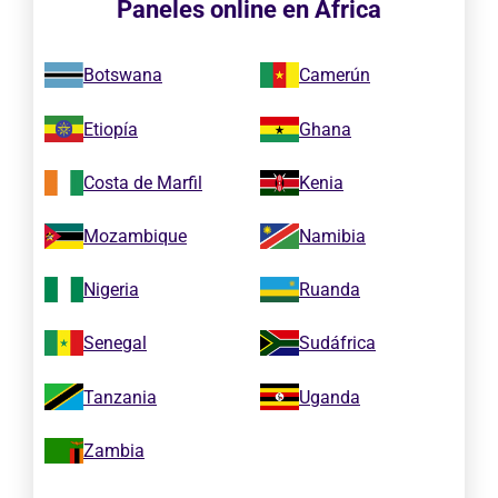
Paneles online en África
Botswana
Camerún
Etiopía
Ghana
Costa de Marfil
Kenia
Mozambique
Namibia
Nigeria
Ruanda
Senegal
Sudáfrica
Tanzania
Uganda
Zambia