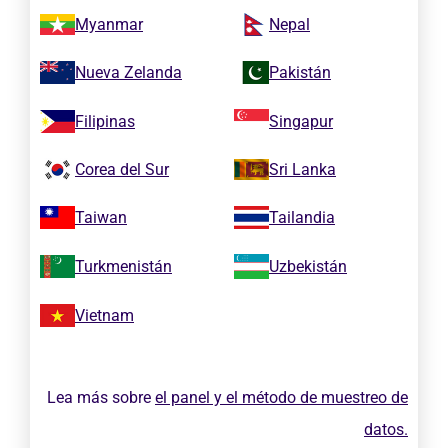
Myanmar
Nepal
Nueva Zelanda
Pakistán
Filipinas
Singapur
Corea del Sur
Sri Lanka
Taiwan
Tailandia
Turkmenistán
Uzbekistán
Vietnam
Lea más sobre
el panel y el método de muestreo de
datos.