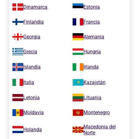
Dinamarca
Estonia
Finlandia
Francia
Georgia
Alemania
Grecia
Hungría
Islandia
Irlanda
Italia
Kazajstán
Letonia
Lituania
Moldavia
Montenegro
Macedonia del
Holanda
Norte