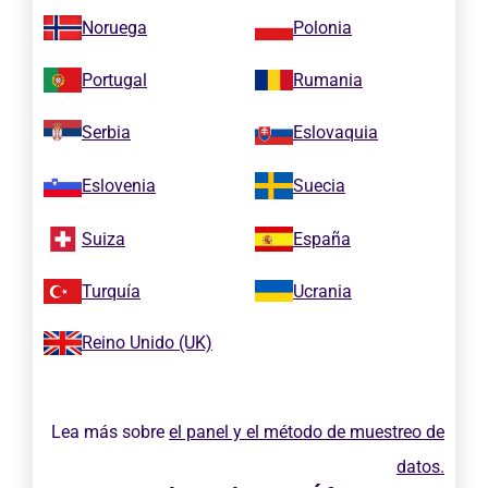
Noruega
Polonia
Portugal
Rumania
Serbia
Eslovaquia
Eslovenia
Suecia
Suiza
España
Turquía
Ucrania
Reino Unido (UK)
Lea más sobre
el panel y el método de muestreo de
datos.