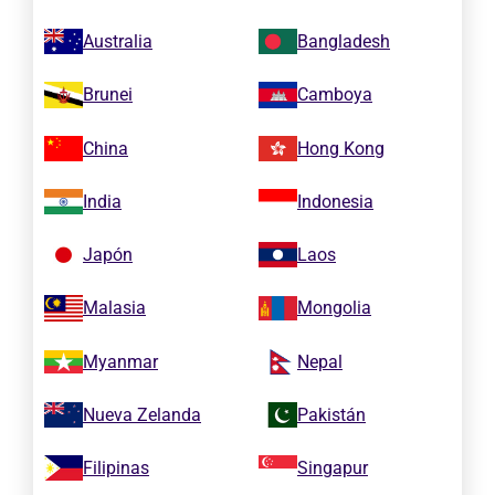
Australia
Bangladesh
Brunei
Camboya
China
Hong Kong
India
Indonesia
Japón
Laos
Malasia
Mongolia
Myanmar
Nepal
Nueva Zelanda
Pakistán
Filipinas
Singapur