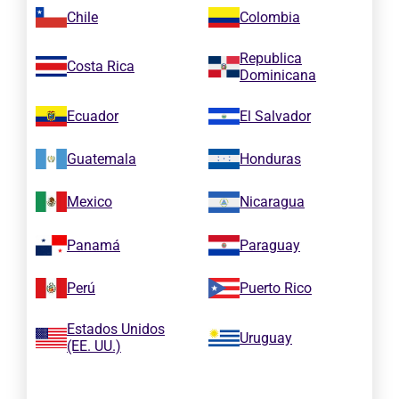
Chile
Colombia
Republica
Costa Rica
Dominicana
Ecuador
El Salvador
Guatemala
Honduras
Mexico
Nicaragua
Panamá
Paraguay
Perú
Puerto Rico
Estados Unidos
Uruguay
(EE. UU.)