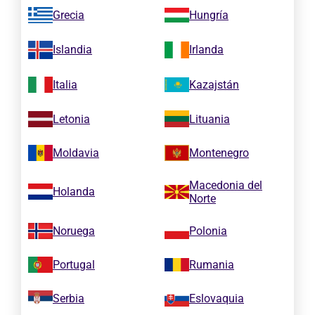
Grecia
Hungría
Islandia
Irlanda
Italia
Kazajstán
Letonia
Lituania
Moldavia
Montenegro
Macedonia del
Holanda
Norte
Noruega
Polonia
Portugal
Rumania
Serbia
Eslovaquia