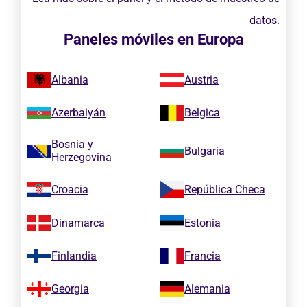
datos.
Paneles móviles en Europa
Albania
Austria
Azerbaiyán
Belgica
Bosnia y
Bulgaria
Herzegovina
Croacia
República Checa
Dinamarca
Estonia
Finlandia
Francia
Georgia
Alemania