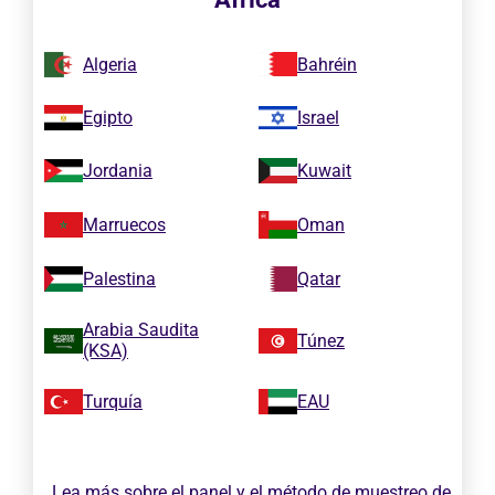
Algeria
Bahréin
Egipto
Israel
Jordania
Kuwait
Marruecos
Oman
Palestina
Qatar
Arabia Saudita
Túnez
(KSA)
Turquía
EAU
Lea más sobre
el panel y el método de muestreo de