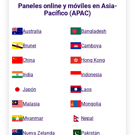
Paneles online y móviles en Asia-
Pacífico (APAC)
Australia
Bangladesh
Brunei
Camboya
China
Hong Kong
India
Indonesia
Japón
Laos
Malasia
Mongolia
Myanmar
Nepal
Nueva Zelanda
Pakistán