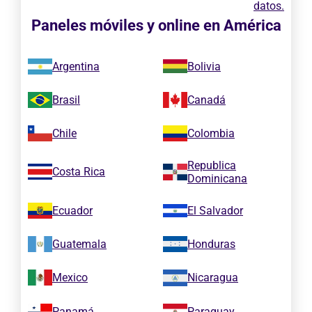
datos.
Paneles móviles y online en América
Argentina
Bolivia
Brasil
Canadá
Chile
Colombia
Republica
Costa Rica
Dominicana
Ecuador
El Salvador
Guatemala
Honduras
Mexico
Nicaragua
Panamá
Paraguay