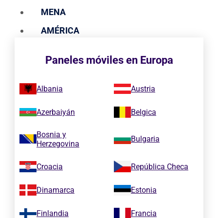
MENA
AMÉRICA
Paneles móviles en Europa
Albania
Austria
Azerbaiyán
Belgica
Bosnia y
Bulgaria
Herzegovina
Croacia
República Checa
Dinamarca
Estonia
Finlandia
Francia