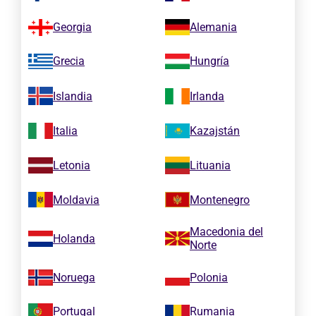
Georgia
Alemania
Grecia
Hungría
Islandia
Irlanda
Italia
Kazajstán
Letonia
Lituania
Moldavia
Montenegro
Macedonia del
Holanda
Norte
Noruega
Polonia
Portugal
Rumania