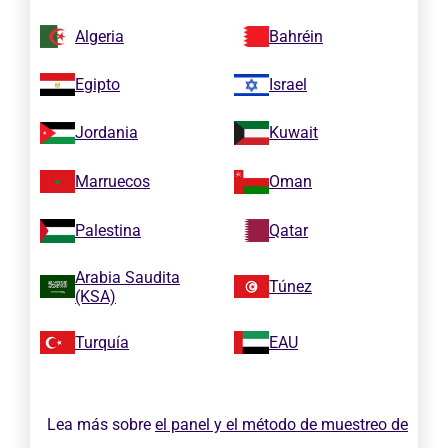
Algeria
Bahréin
Egipto
Israel
Jordania
Kuwait
Marruecos
Oman
Palestina
Qatar
Arabia Saudita
Túnez
(KSA)
Turquía
EAU
Lea más sobre
el panel y el método de muestreo de