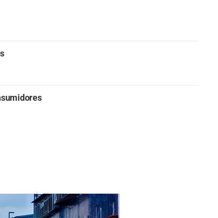
es
onsumidores