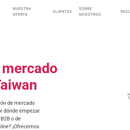
NUESTRA
SOBRE
CLIENTES
REC
OFERTA
NOSOTROS
e mercado
Taiwan
ción de mercado
por dónde empezar
 B2B o de
nline? ¡Ofrecemos