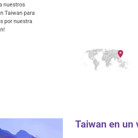
ea nuestros
en Taiwan para
os por nuestra
n!
Taiwan en un 