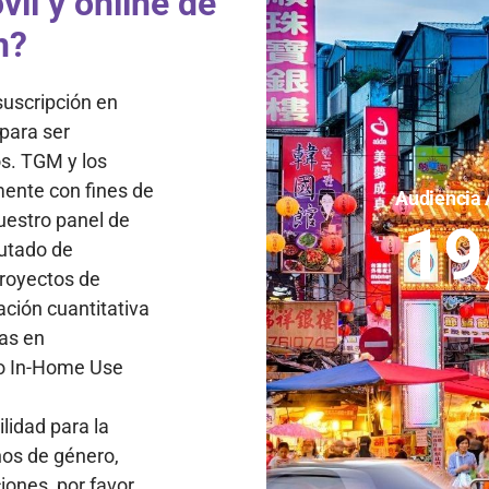
il y online de
n?
suscripción en
 para ser
os. TGM y los
mente con fines de
Audiencia 
uestro panel de
19
lutado de
royectos de
ación cuantitativa
tas en
 o In-Home Use
lidad para la
nos de género,
iones, por favor