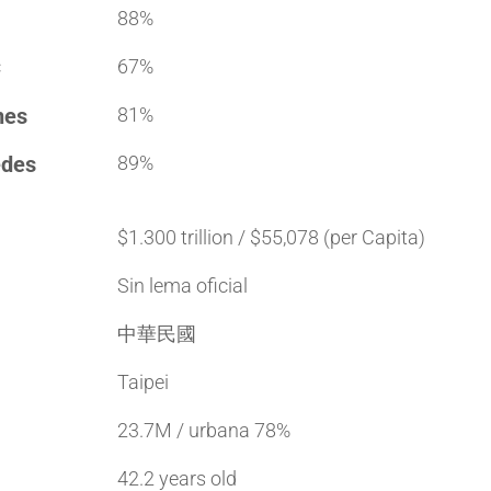
88%
C
67%
nes
81%
edes
89%
$1.300 trillion / $55,078 (per Capita)
Sin lema oficial
中華民國
Taipei
23.7M / urbana 78%
42.2 years old