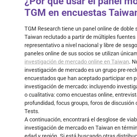
¿Por qué usar el panel móv
TGM en encuestas Taiwa
TGM Research tiene un panel online de doble 
Taiwan reclutado a partir de múltiples fuentes
representativo a nivel nacional y libre de sesg
paneles online de sus socios se utilizan única
investigación de mercado online en Taiwan
. N
investigación de mercado es un grupo pre-rec
encuestados que han aceptado participar en p
investigación de mercado: incluyendo investig
o cualitativa: como encuestas online, entrevis
profundidad, focus groups, foros de discusión
Tests.
A continuación, encontrará el desglose de viabi
investigación de mercado en Taiwan en térmi
edad y región. Si está buscando otras distribuc