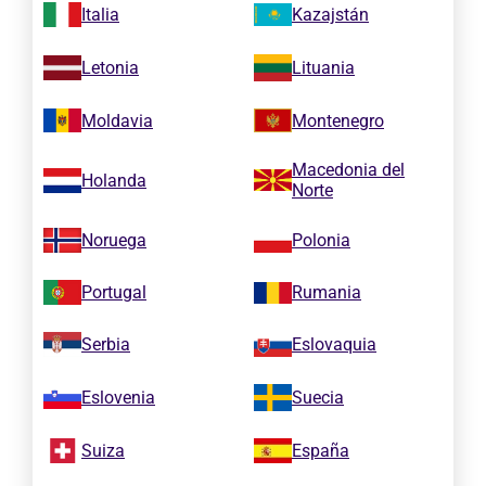
Italia
Kazajstán
Letonia
Lituania
Moldavia
Montenegro
Macedonia del
Holanda
Norte
Noruega
Polonia
Portugal
Rumania
Serbia
Eslovaquia
Eslovenia
Suecia
Suiza
España