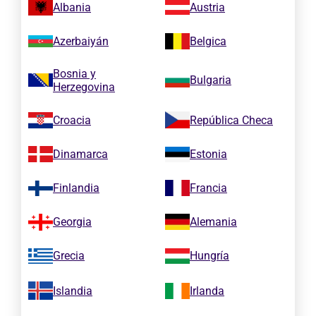
Albania
Austria
Azerbaiyán
Belgica
Bosnia y
Bulgaria
Herzegovina
Croacia
República Checa
Dinamarca
Estonia
Finlandia
Francia
Georgia
Alemania
Grecia
Hungría
Islandia
Irlanda