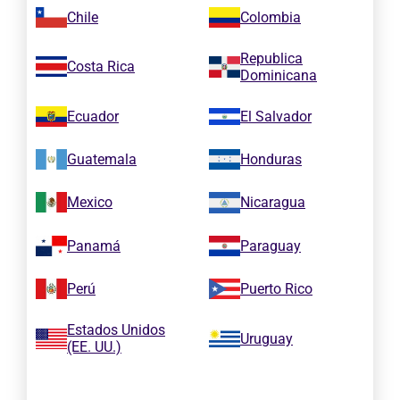
Chile
Colombia
Republica
Costa Rica
Dominicana
Ecuador
El Salvador
Guatemala
Honduras
Mexico
Nicaragua
Panamá
Paraguay
Perú
Puerto Rico
Estados Unidos
Uruguay
(EE. UU.)