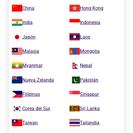
China
Hong Kong
India
Indonesia
Japón
Laos
Malasia
Mongolia
Myanmar
Nepal
Nueva Zelanda
Pakistán
Filipinas
Singapur
Corea del Sur
Sri Lanka
Taiwan
Tailandia