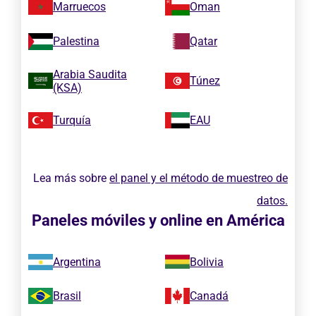
Marruecos
Oman
Palestina
Qatar
Arabia Saudita
Túnez
(KSA)
Turquía
EAU
Lea más sobre
el panel y el método de muestreo de
datos.
Paneles móviles y online en América
Argentina
Bolivia
Brasil
Canadá